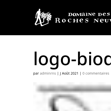
logo-biod
par
adminrns
|
J Août 2021
|
0 commentaires