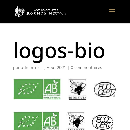
logos-bio
par
adminrns
|
J Août 2021
|
0 commentaires