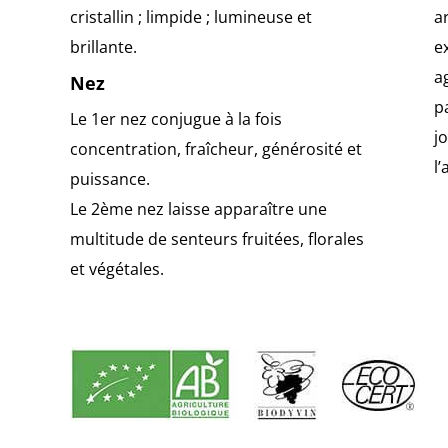
cristallin ; limpide ; lumineuse et
a
brillante.
e
a
Nez
p
Le 1er nez conjugue à la fois
j
concentration, fraîcheur, générosité et
l
puissance.
Le 2ème nez laisse apparaître une
multitude de senteurs fruitées, florales
et végétales.