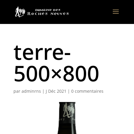
terre-
500×800
par
adminrns
|
J Déc 2021
|
0 commentaires